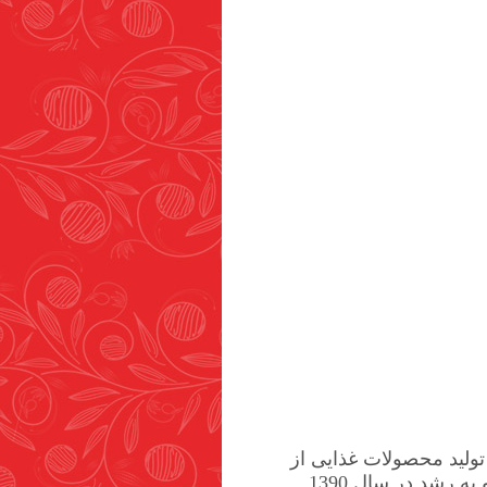
 1361 فعالیت خود را در زمینه تولید محصولات غذایی از
جمله انواع مربا، شربت، ترشیجات، شوریجات آغاز کرده است. این شرکت با روند رو به رشد در سال 1390